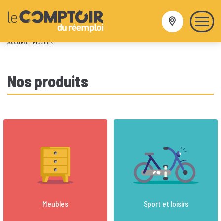
Venir
aux
magasins
Accueil
/
Produits
Nos produits
Meubles
Sport et loisirs